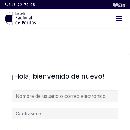
Skip
918 22 79 98
to
content
¡Hola, bienvenido de nuevo!