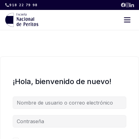
Skip
918 22 79 98
to
content
¡Hola, bienvenido de nuevo!