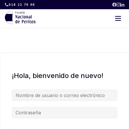
Skip
918 22 79 98
to
content
¡Hola, bienvenido de nuevo!