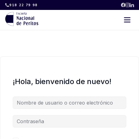
Skip
918 22 79 98
to
content
¡Hola, bienvenido de nuevo!