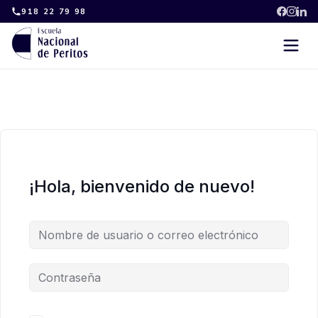
Skip
918 22 79 98
to
content
¡Hola, bienvenido de nuevo!