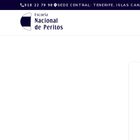
Skip
918 22 79 98
SEDE CENTRAL: TENERIFE, ISLAS CA
to
content