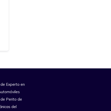
 de Experto en
Automóviles
 de Perito de
ánicas del