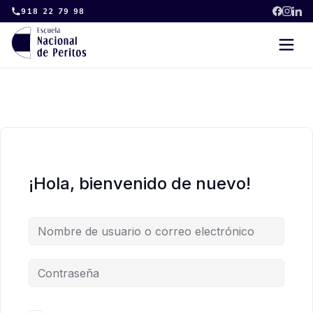
Skip
918 22 79 98
to
content
¡Hola, bienvenido de nuevo!