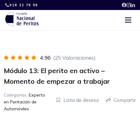
Skip
918 22 79 98
to
content
4.96
(25 Valoraciones)
Módulo 13: El perito en activo –
Momento de empezar a trabajar
Categorías:
Experto
Lista de deseos
Compartir
en Peritación de
Automóviles