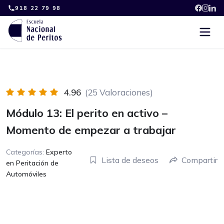
Skip
918 22 79 98
to
content
4.96
(25 Valoraciones)
Módulo 13: El perito en activo –
Momento de empezar a trabajar
Categorías:
Experto
Lista de deseos
Compartir
en Peritación de
Automóviles