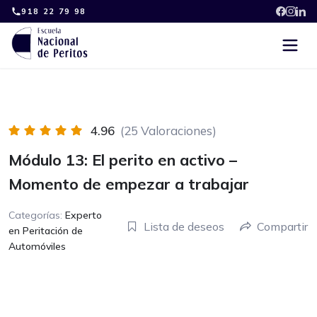
Skip
918 22 79 98
to
content
4.96
(25 Valoraciones)
Módulo 13: El perito en activo –
Momento de empezar a trabajar
Categorías:
Experto
Lista de deseos
Compartir
en Peritación de
Automóviles