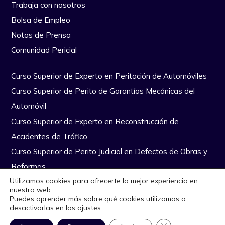
Trabaja con nosotros
Bolsa de Empleo
Notas de Prensa
Comunidad Pericial
Curso Superior de Experto en Peritación de Automóviles
Curso Superior de Perito de Garantías Mecánicas del
Automóvil
Curso Superior de Experto en Reconstrucción de
Accidentes de Tráfico
Curso Superior de Perito Judicial en Defectos de Obras y
Reformas
Utilizamos cookies para ofrecerte la mejor experiencia en
nuestra web.
Copyright Escuela Nacional de Peritos © Todos los derechos
Puedes aprender más sobre qué cookies utilizamos o
desactivarlas en los
ajustes
.
reservados
|
Diseño Web por Quiero Online
Aviso Legal
CERRAR EL BANN