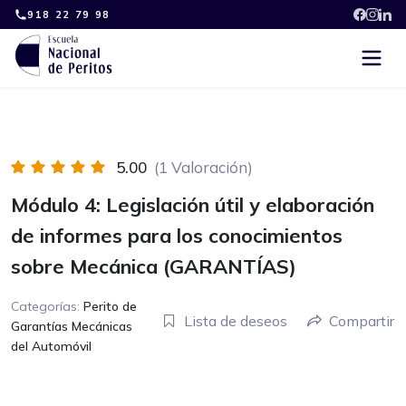
Skip
918 22 79 98
to
content
5.00
(1 Valoración)
Módulo 4: Legislación útil y elaboración
de informes para los conocimientos
sobre Mecánica (GARANTÍAS)
Categorías:
Perito de
Lista de deseos
Compartir
Garantías Mecánicas
del Automóvil