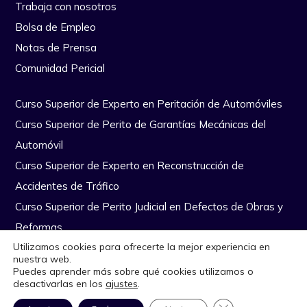
Trabaja con nosotros
Bolsa de Empleo
Notas de Prensa
Comunidad Pericial
Curso Superior de Experto en Peritación de Automóviles
Curso Superior de Perito de Garantías Mecánicas del
Automóvil
Curso Superior de Experto en Reconstrucción de
Accidentes de Tráfico
Curso Superior de Perito Judicial en Defectos de Obras y
Reformas
Utilizamos cookies para ofrecerte la mejor experiencia en
nuestra web.
Copyright Escuela Nacional de Peritos © Todos los derechos
Puedes aprender más sobre qué cookies utilizamos o
desactivarlas en los
ajustes
.
reservados
|
Diseño Web por Quiero Online
Aviso Legal
CERRAR EL BANN