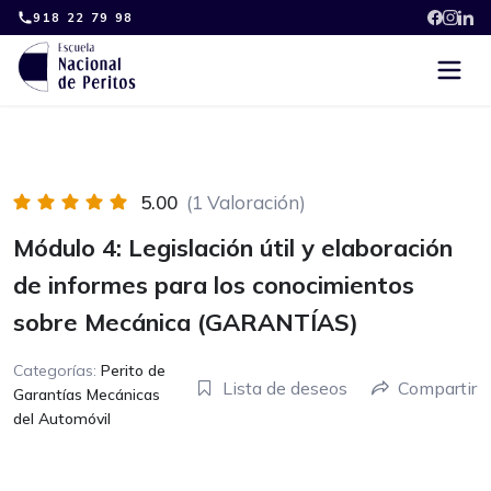
Skip
918 22 79 98
to
content
5.00
(1 Valoración)
Módulo 4: Legislación útil y elaboración
de informes para los conocimientos
sobre Mecánica (GARANTÍAS)
Categorías:
Perito de
Lista de deseos
Compartir
Garantías Mecánicas
del Automóvil