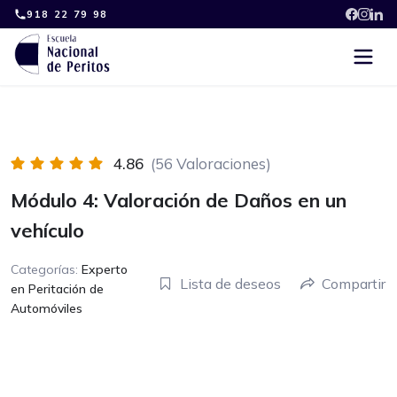
Skip
918 22 79 98
to
content
4.86
(56 Valoraciones)
Módulo 4: Valoración de Daños en un
vehículo
Categorías:
Experto
Lista de deseos
Compartir
en Peritación de
Automóviles