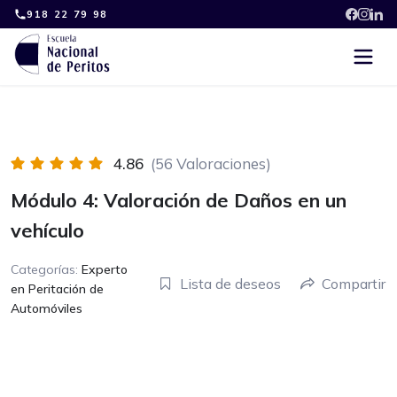
Skip
918 22 79 98
to
content
4.86
(56 Valoraciones)
Módulo 4: Valoración de Daños en un
vehículo
Categorías:
Experto
Lista de deseos
Compartir
en Peritación de
Automóviles