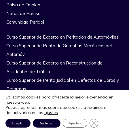
Bolsa de Empleo
Notas de Prensa
Comunidad Pericial
Curso Superior de Experto en Peritación de Automóviles
Curso Superior de Perito de Garantías Mecánicas del
Automóvil
Curso Superior de Experto en Reconstrucción de
Accidentes de Tráfico
Curso Superior de Perito Judicial en Defectos de Obras y
Reformas
Utilizamos cookies para ofrecerte la mejor experiencia en
nuestra web.
Copyright Escuela Nacional de Peritos © Todos los derechos
Puedes aprender más sobre qué cookies utilizamos o
desactivarlas en los
ajustes
.
reservados
|
Diseño Web por Quiero Online
Aviso Legal
CERRAR EL BANN
Aceptar
Rechazar
Ajustes
Política de Privacidad