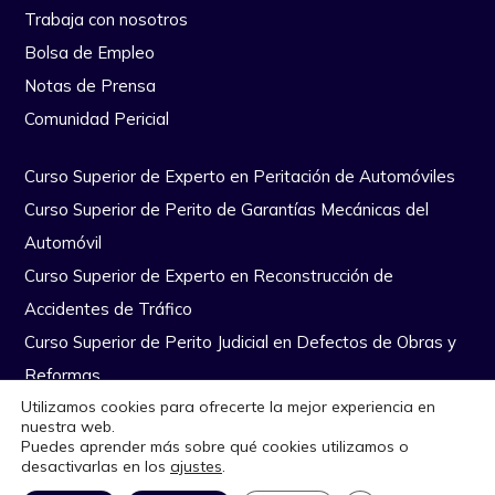
Trabaja con nosotros
Bolsa de Empleo
Notas de Prensa
Comunidad Pericial
Curso Superior de Experto en Peritación de Automóviles
Curso Superior de Perito de Garantías Mecánicas del
Automóvil
Curso Superior de Experto en Reconstrucción de
Accidentes de Tráfico
Curso Superior de Perito Judicial en Defectos de Obras y
Reformas
Utilizamos cookies para ofrecerte la mejor experiencia en
nuestra web.
Copyright Escuela Nacional de Peritos © Todos los derechos
Puedes aprender más sobre qué cookies utilizamos o
desactivarlas en los
ajustes
.
reservados
|
Diseño Web por Quiero Online