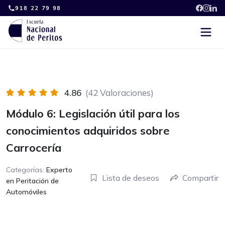
Skip
918 22 79 98
to
content
4.86
(42 Valoraciones)
Módulo 6: Legislación útil para los
conocimientos adquiridos sobre
Carrocería
Categorías:
Experto
Lista de deseos
Compartir
en Peritación de
Automóviles