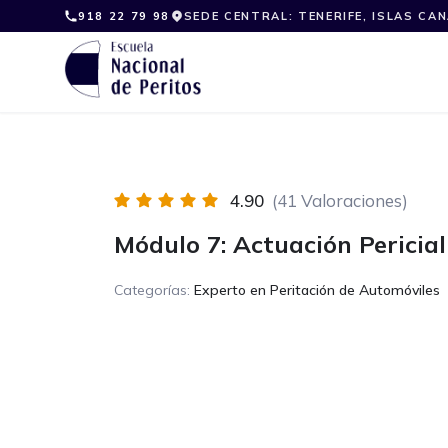
Skip
918 22 79 98
SEDE CENTRAL: TENERIFE, ISLAS CA
to
content
4.90
(41 Valoraciones)
Módulo 7: Actuación Pericial
Categorías:
Experto en Peritación de Automóviles