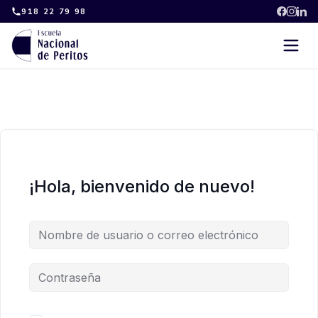
Skip
918 22 79 98
to
content
¡Hola, bienvenido de nuevo!