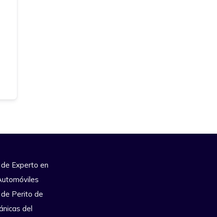
 de Experto en
Automóviles
 de Perito de
ánicas del