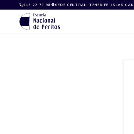
Skip
918 22 79 98
SEDE CENTRAL: TENERIFE, ISLAS CA
to
content