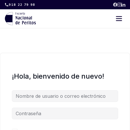
Skip
918 22 79 98
to
content
¡Hola, bienvenido de nuevo!