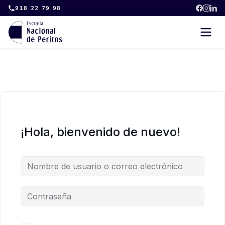
Skip
918 22 79 98
to
content
¡Hola, bienvenido de nuevo!