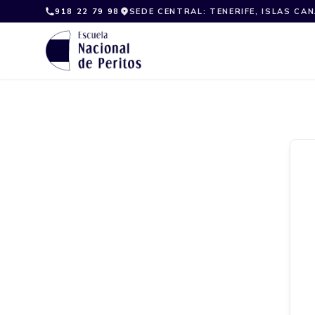
Skip
918 22 79 98
SEDE CENTRAL: TENERIFE, ISLAS CA
to
content