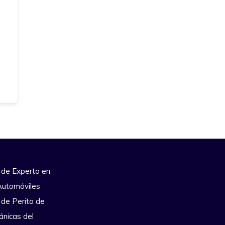
 de Experto en
Automóviles
 de Perito de
ánicas del