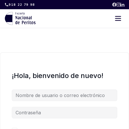
Skip
918 22 79 98
to
content
¡Hola, bienvenido de nuevo!