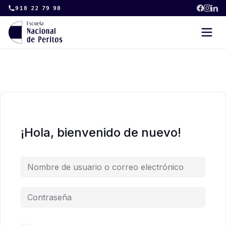
Skip
918 22 79 98
to
content
¡Hola, bienvenido de nuevo!