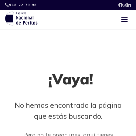
Skip
918 22 79 98
to
content
¡Vaya!
No hemos encontrado la página
que estás buscando.
Pero no te preocupes, aquí tienes