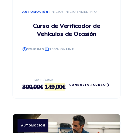
AUTOMOCIÓN
•
INICIO: INICIO INMEDIATO
Curso de Verificador de
Vehículos de Ocasión
12HORAS
100% ONLINE
MATRÍCULA
CONSULTAR CURSO
El
El
300,00
€
149,00
€
precio
precio
original
actual
era:
es:
300,00€.
149,00€.
AUTOMOCIÓN