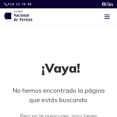
Skip
918 22 79 98
to
content
¡Vaya!
No hemos encontrado la página
que estás buscando.
Pero no te preocupes, aquí tienes