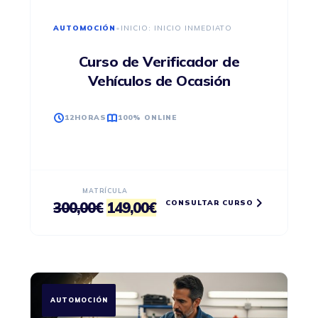
AUTOMOCIÓN
•
INICIO: INICIO INMEDIATO
Curso de Verificador de
Vehículos de Ocasión
12HORAS
100% ONLINE
MATRÍCULA
CONSULTAR CURSO
El
El
300,00
€
149,00
€
precio
precio
original
actual
era:
es:
300,00€.
149,00€.
AUTOMOCIÓN