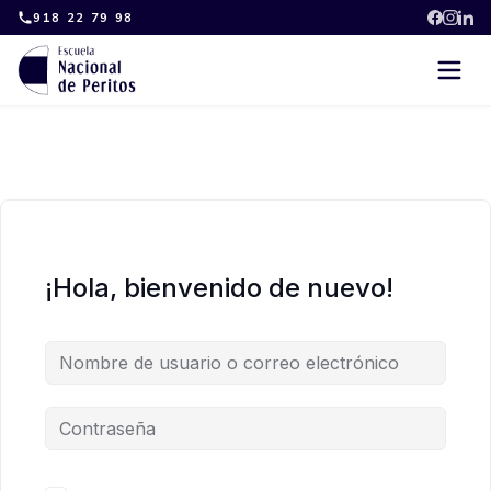
Skip
918 22 79 98
to
content
¡Hola, bienvenido de nuevo!