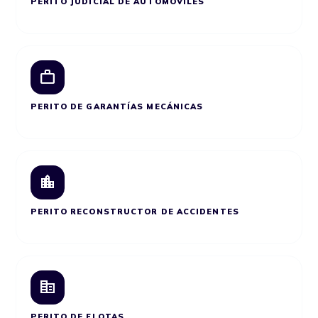
PERITO JUDICIAL DE AUTOMÓVILES
work
PERITO DE GARANTÍAS MECÁNICAS
location_city
PERITO RECONSTRUCTOR DE ACCIDENTES
corporate_fare
PERITO DE FLOTAS