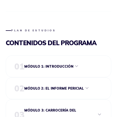
PLAN DE ESTUDIOS
CONTENIDOS DEL PROGRAMA
expand_more
MÓDULO 1: INTRODUCCIÓN
Presentación Curso de Experto en
expand_more
MÓDULO 2: EL INFORME PERICIAL
Peritación de Automóviles
Bienvenid@s – ¿Qué vas a conseguir en
este curso? ¿Cómo vamos a desarrollar
El informe pericial
MÓDULO 3: CARROCERÍA DEL
el temario?
expand_more