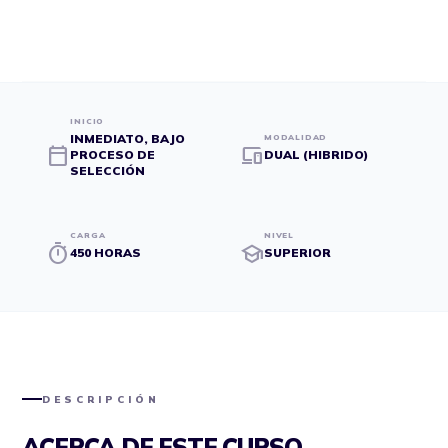
INICIO
INMEDIATO, BAJO
MODALIDAD
calendar_today
devices
PROCESO DE
DUAL (HIBRIDO)
SELECCIÓN
CARGA
NIVEL
timer
school
450 HORAS
SUPERIOR
DESCRIPCIÓN
ACERCA DE ESTE CURSO