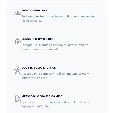
groups
MENTORING 1A1
Sesiones directas con peritos en activo para resolver dudas
técnicas reales.
model_training
LEARNING BY DOING
Enfoque 100% práctico basado en la resolución de
siniestros desde el primer día.
hub
ECOSISTEMA DIGITAL
Acceso 24/7 a campus virtual con materiales HD y
software profesional.
quick_reference_all
METODOLOGÍA DE CAMPO
Ejecución de peritaciones reales desde el módulo de
Valoración de Daños