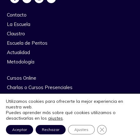
Contacto
La Escuela
Claustro
Escuela de Peritos
Actualidad
Metodología
Cursos Online
Charlas o Cursos Presenciales
Eventos
Utilizamos cookies para ofrecerte la mejor experiencia en
nuestra web.
Puedes aprender más sobre qué cookies utilizamos o
Trabaja con nosotros
desactivarlas en los
ajustes
.
Bolsa de Empleo
mail
bolt
+ INFO
INSCRIPCIÓN
CERRAR EL BANN
Aceptar
Rechazar
Ajustes
Notas de Prensa