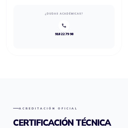
¿DUDAS ACADÉMICAS?
call
918 22 79 98
ACREDITACIÓN OFICIAL
CERTIFICACIÓN TÉCNICA