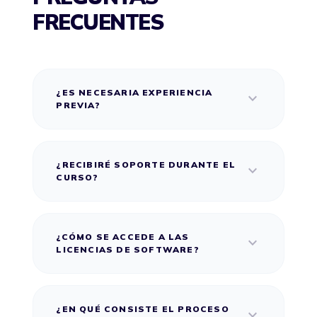
FRECUENTES
¿ES NECESARIA EXPERIENCIA
expand_more
PREVIA?
¿RECIBIRÉ SOPORTE DURANTE EL
expand_more
CURSO?
¿CÓMO SE ACCEDE A LAS
expand_more
LICENCIAS DE SOFTWARE?
¿EN QUÉ CONSISTE EL PROCESO
expand_more