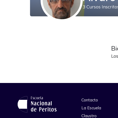
3
Cursos Inscrit
Bi
Los
Contacto
La Escuela
Claustro