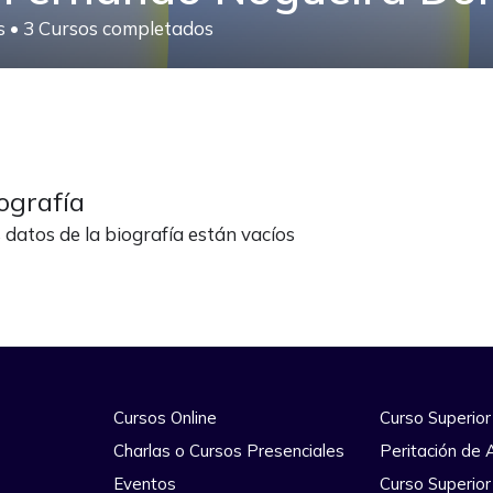
os
•
3
Cursos completados
ografía
 datos de la biografía están vacíos
Cursos Online
Curso Superior
Charlas o Cursos Presenciales
Peritación de 
Eventos
Curso Superior