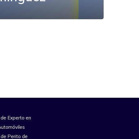
 de Experto en
Automóviles
 de Perito de