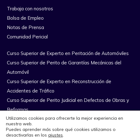
Trabaja con nosotros
Bolsa de Empleo
Notas de Prensa
Comunidad Pericial
Curso Superior de Experto en Peritación de Automóviles
Curso Superior de Perito de Garantías Mecánicas del
Automóvil
Curso Superior de Experto en Reconstrucción de
Accidentes de Tráfico
Curso Superior de Perito Judicial en Defectos de Obras y
Reformas
Utilizamos cookies para ofrecerte la mejor experiencia en
nuestra web.
Puedes aprender más sobre qué cookies utilizamos o
Copyright Escuela Nacional de Peritos © Todos los derechos
desactivarlas en los
ajustes
.
reservados
|
Diseño Web por Quiero Online