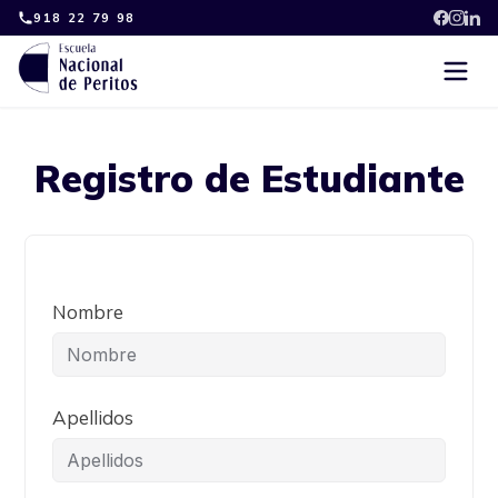
Skip
918 22 79 98
to
content
Registro de Estudiante
Nombre
Apellidos