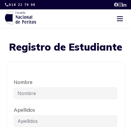
Skip
918 22 79 98
to
content
Registro de Estudiante
Nombre
Apellidos